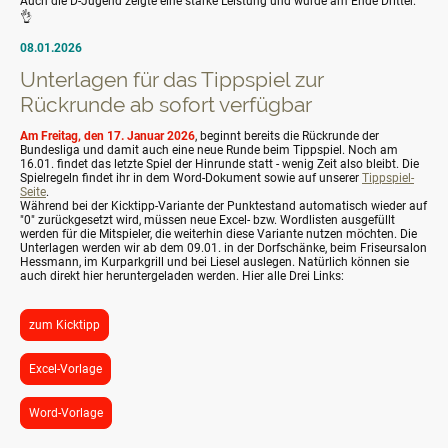
Auch die D-Jugend zeigte eine starke Leistung und wurde am Ende Dritter.
👌
08.01.2026
Unterlagen für das Tippspiel zur
Rückrunde ab sofort verfügbar
Am Freitag, den 17. Januar 2026
, beginnt bereits die Rückrunde der
Bundesliga und damit auch eine neue Runde beim Tippspiel. Noch am
16.01. findet das letzte Spiel der Hinrunde statt - wenig Zeit also bleibt. Die
Spielregeln findet ihr in dem Word-Dokument sowie auf unserer
Tippspiel-
Seite
.
Während bei der Kicktipp-Variante der Punktestand automatisch wieder auf
"0" zurückgesetzt wird, müssen neue Excel- bzw. Wordlisten ausgefüllt
werden für die Mitspieler, die weiterhin diese Variante nutzen möchten. Die
Unterlagen werden wir ab dem 09.01. in der Dorfschänke, beim Friseursalon
Hessmann, im Kurparkgrill und bei Liesel auslegen. Natürlich können sie
auch direkt hier heruntergeladen werden. Hier alle Drei Links:
zum Kicktipp
Excel-Vorlage
Word-Vorlage