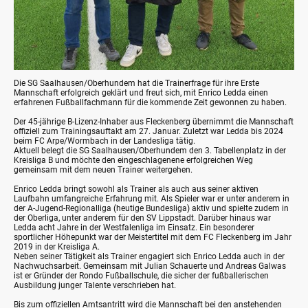
Die SG Saalhausen/Oberhundem hat die Trainerfrage für ihre Erste
Mannschaft erfolgreich geklärt und freut sich, mit Enrico Ledda einen
erfahrenen Fußballfachmann für die kommende Zeit gewonnen zu haben.
Der 45-jährige B-Lizenz-Inhaber aus Fleckenberg übernimmt die Mannschaft
offiziell zum Trainingsauftakt am 27. Januar. Zuletzt war Ledda bis 2024
beim FC Arpe/Wormbach in der Landesliga tätig.
Aktuell belegt die SG Saalhausen/Oberhundem den 3. Tabellenplatz in der
Kreisliga B und möchte den eingeschlagenene erfolgreichen Weg
gemeinsam mit dem neuen Trainer weitergehen.
Enrico Ledda bringt sowohl als Trainer als auch aus seiner aktiven
Laufbahn umfangreiche Erfahrung mit. Als Spieler war er unter anderem in
der A-Jugend-Regionalliga (heutige Bundesliga) aktiv und spielte zudem in
der Oberliga, unter anderem für den SV Lippstadt. Darüber hinaus war
Ledda acht Jahre in der Westfalenliga im Einsatz. Ein besonderer
sportlicher Höhepunkt war der Meistertitel mit dem FC Fleckenberg im Jahr
2019 in der Kreisliga A.
Neben seiner Tätigkeit als Trainer engagiert sich Enrico Ledda auch in der
Nachwuchsarbeit. Gemeinsam mit Julian Schauerte und Andreas Galwas
ist er Gründer der Rondo Fußballschule, die sicher der fußballerischen
Ausbildung junger Talente verschrieben hat.
Bis zum offiziellen Amtsantritt wird die Mannschaft bei den anstehenden