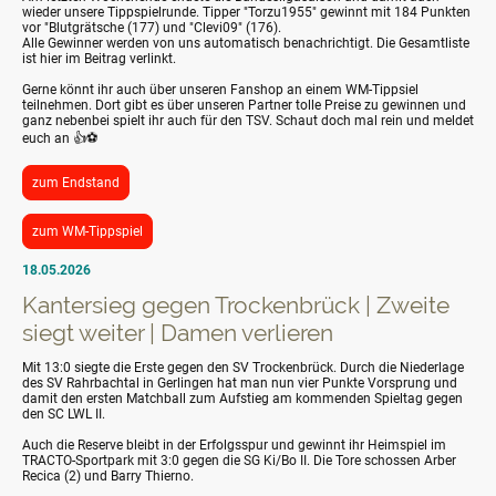
wieder unsere Tippspielrunde. Tipper "Torzu1955" gewinnt mit 184 Punkten
vor "Blutgrätsche (177) und "Clevi09" (176).
Alle Gewinner werden von uns automatisch benachrichtigt. Die Gesamtliste
ist hier im Beitrag verlinkt.
Gerne könnt ihr auch über unseren Fanshop an einem WM-Tippsiel
teilnehmen. Dort gibt es über unseren Partner tolle Preise zu gewinnen und
ganz nebenbei spielt ihr auch für den TSV. Schaut doch mal rein und meldet
euch an 👍⚽
zum Endstand
zum WM-Tippspiel
18.05.2026
Kantersieg gegen Trockenbrück | Zweite
siegt weiter | Damen verlieren
Mit 13:0 siegte die Erste gegen den SV Trockenbrück. Durch die Niederlage
des SV Rahrbachtal in Gerlingen hat man nun vier Punkte Vorsprung und
damit den ersten Matchball zum Aufstieg am kommenden Spieltag gegen
den SC LWL II.
Auch die Reserve bleibt in der Erfolgsspur und gewinnt ihr Heimspiel im
TRACTO-Sportpark mit 3:0 gegen die SG Ki/Bo II. Die Tore schossen Arber
Recica (2) und Barry Thierno.