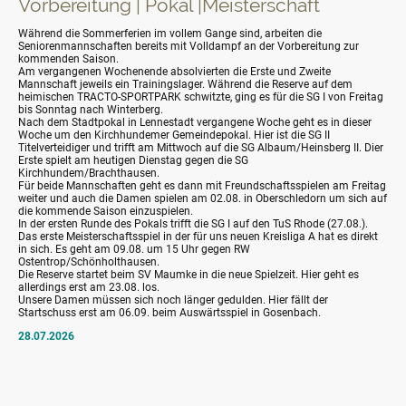
Vorbereitung | Pokal |Meisterschaft
Während die Sommerferien im vollem Gange sind, arbeiten die
Seniorenmannschaften bereits mit Volldampf an der Vorbereitung zur
kommenden Saison.
Am vergangenen Wochenende absolvierten die Erste und Zweite
Mannschaft jeweils ein Trainingslager. Während die Reserve auf dem
heimischen TRACTO-SPORTPARK schwitzte, ging es für die SG I von Freitag
bis Sonntag nach Winterberg.
Nach dem Stadtpokal in Lennestadt vergangene Woche geht es in dieser
Woche um den Kirchhundemer Gemeindepokal. Hier ist die SG II
Titelverteidiger und trifft am Mittwoch auf die SG Albaum/Heinsberg II. Dier
Erste spielt am heutigen Dienstag gegen die SG
Kirchhundem/Brachthausen.
Für beide Mannschaften geht es dann mit Freundschaftsspielen am Freitag
weiter und auch die Damen spielen am 02.08. in Oberschledorn um sich auf
die kommende Saison einzuspielen.
In der ersten Runde des Pokals trifft die SG I auf den TuS Rhode (27.08.).
Das erste Meisterschaftsspiel in der für uns neuen Kreisliga A hat es direkt
in sich. Es geht am 09.08. um 15 Uhr gegen RW
Ostentrop/Schönholthausen.
Die Reserve startet beim SV Maumke in die neue Spielzeit. Hier geht es
allerdings erst am 23.08. los.
Unsere Damen müssen sich noch länger gedulden. Hier fällt der
Startschuss erst am 06.09. beim Auswärtsspiel in Gosenbach.
28.07.2026