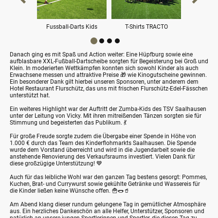
Fussball-Darts Kids
T-Shirts TRACTO
T-Shir
Danach ging es mit Spaß und Action weiter: Eine Hüpfburg sowie eine
aufblasbare XXL-Fußball-Dartscheibe sorgten für Begeisterung bei Groß und
Klein. In moderierten Wettkämpfen konnten sich sowohl Kinder als auch
Erwachsene messen und attraktive Preise
🎁
wie Kinogutscheine gewinnen.
Ein besonderer Dank gilt hierbei unseren Sponsoren, unter anderem dem
Hotel Restaurant Flurschütz, das uns mit frischen Flurschütz-Edel-Fässchen
unterstützt hat.
Ein weiteres Highlight war der Auftritt der Zumba-Kids des TSV Saalhausen
unter der Leitung von Vicky. Mit ihren mitreißenden Tänzen sorgten sie für
Stimmung und begeisterten das Publikum.
💃
Für große Freude sorgte zudem die Übergabe einer Spende in Höhe von
1.000 € durch das Team des Kinderflohmarkts Saalhausen. Die Spende
wurde dem Vorstand überreicht und wird in die Jugendarbeit sowie die
anstehende Renovierung des Verkaufsraums investiert. Vielen Dank für
diese großzügige Unterstützung!
💙
Auch für das leibliche Wohl war den ganzen Tag bestens gesorgt: Pommes,
Kuchen, Brat- und Currywurst sowie gekühlte Getränke und Wassereis für
die Kinder ließen keine Wünsche offen.
🍟🌭🥤
Am Abend klang dieser rundum gelungene Tag in gemütlicher Atmosphäre
aus. Ein herzliches Dankeschön an alle Helfer, Unterstützer, Sponsoren und